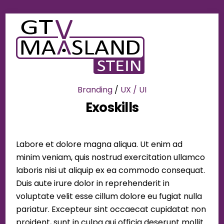
Skip
Men
to
content
Branding
/
UX / UI
Exoskills
Labore et dolore magna aliqua. Ut enim ad
minim veniam, quis nostrud exercitation ullamco
laboris nisi ut aliquip ex ea commodo consequat.
Duis aute irure dolor in reprehenderit in
voluptate velit esse cillum dolore eu fugiat nulla
pariatur. Excepteur sint occaecat cupidatat non
proident, sunt in culpa qui officia deserunt mollit