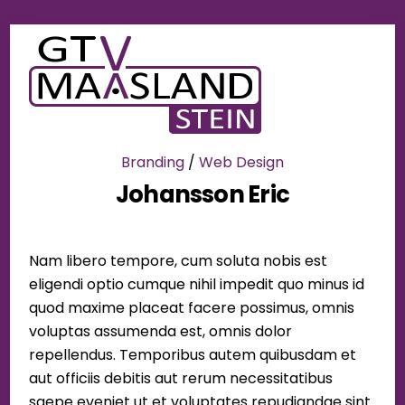
Skip
Men
to
content
Branding
/
Web Design
Johansson Eric
Nam libero tempore, cum soluta nobis est
eligendi optio cumque nihil impedit quo minus id
quod maxime placeat facere possimus, omnis
voluptas assumenda est, omnis dolor
repellendus. Temporibus autem quibusdam et
aut officiis debitis aut rerum necessitatibus
saepe eveniet ut et voluptates repudiandae sint