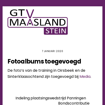
Skip
Men
to
content
7 JANUARI 2020
Fotoalbums toegevoegd
De foto’s van de training in Oirsbeek en de
Sinterklaasochtend zijn toegevoegd bij
Media
.
Indeling plaatsingswedstrijd Panningen
Bondscontributie