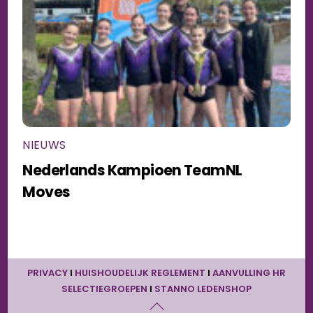
NIEUWS
Nederlands Kampioen TeamNL
Moves
BACK
PRIVACY
I
HUISHOUDELIJK REGLEMENT
I
AANVULLING HR
TO
SELECTIEGROEPEN
I
STANNO LEDENSHOP
TOP