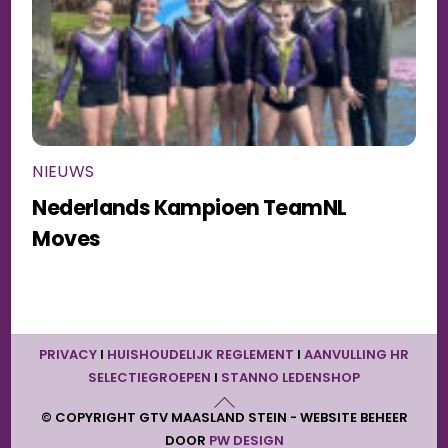
NIEUWS
Nederlands Kampioen TeamNL
Moves
BACK
PRIVACY
I
HUISHOUDELIJK REGLEMENT
I
AANVULLING HR
TO
SELECTIEGROEPEN
I
STANNO LEDENSHOP
TOP
© COPYRIGHT GTV MAASLAND STEIN - WEBSITE BEHEER
DOOR
PW DESIGN