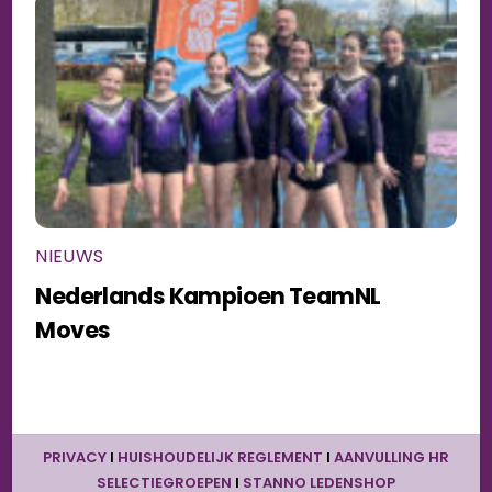
NIEUWS
Nederlands Kampioen TeamNL
Moves
BACK
PRIVACY
I
HUISHOUDELIJK REGLEMENT
I
AANVULLING HR
TO
SELECTIEGROEPEN
I
STANNO LEDENSHOP