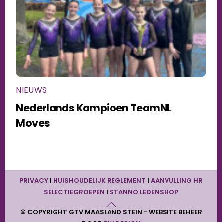
NIEUWS
Nederlands Kampioen TeamNL
Moves
BACK
PRIVACY
I
HUISHOUDELIJK REGLEMENT
I
AANVULLING HR
TO
SELECTIEGROEPEN
I
STANNO LEDENSHOP
TOP
© COPYRIGHT GTV MAASLAND STEIN - WEBSITE BEHEER